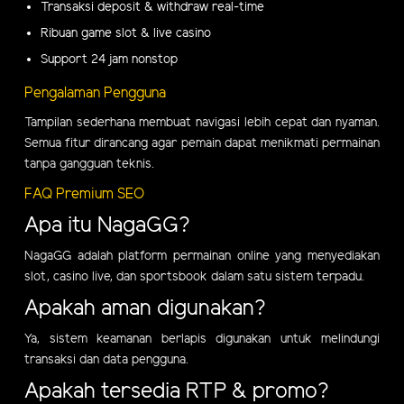
Transaksi deposit & withdraw real-time
Ribuan game slot & live casino
Support 24 jam nonstop
Pengalaman Pengguna
Tampilan sederhana membuat navigasi lebih cepat dan nyaman.
Semua fitur dirancang agar pemain dapat menikmati permainan
tanpa gangguan teknis.
FAQ Premium SEO
Apa itu NagaGG?
NagaGG adalah platform permainan online yang menyediakan
slot, casino live, dan sportsbook dalam satu sistem terpadu.
Apakah aman digunakan?
Ya, sistem keamanan berlapis digunakan untuk melindungi
transaksi dan data pengguna.
Apakah tersedia RTP & promo?