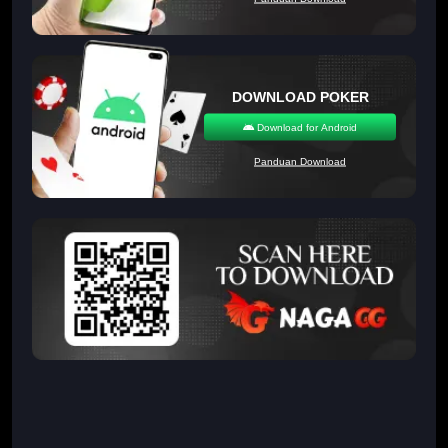
DOWNLOAD POKER
Download for Android
Panduan Download